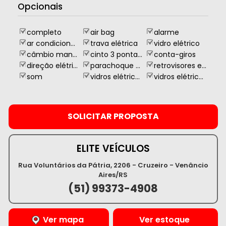
Opcionais
completo
air bag
alarme
ar condicionado
trava elétrica
vidro elétrico
câmbio manual
cinto 3 pontas para todos passageiros
conta-giros
direção elétrica
parachoque na cor
retrovisores elétricos
som
vidros elétricos dianteiro
vidros elétricos traseiro
ELITE VEÍCULOS
Rua Voluntários da Pátria, 2206 - Cruzeiro - Venâncio
Aires/RS
(51) 99373-4908
Ver mapa
Ver estoque